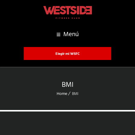
Menú
Elegir mi WSFC
BMI
Home
BMI