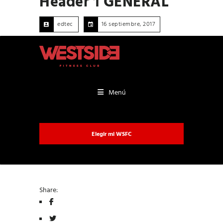
Header 1 GENERAL
edtec
16 septiembre, 2017
0
407 Views
0
Likes
Menú
Elegir mi WSFC
Share: