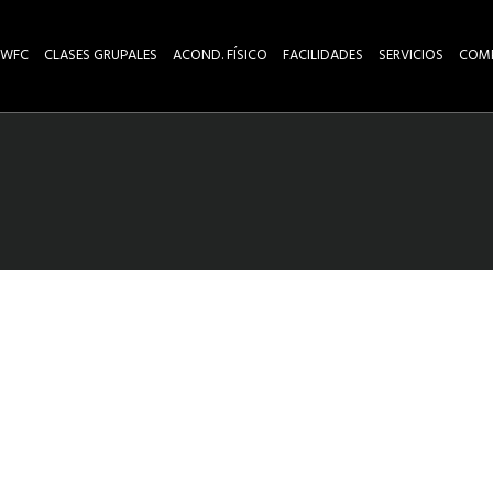
 WFC
CLASES GRUPALES
ACOND. FÍSICO
FACILIDADES
SERVICIOS
COM
to Rico
WFC Puerto Rico
Strong ABS