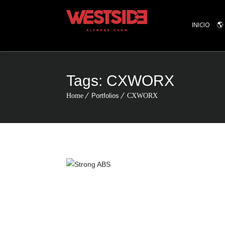
INICIO
🌎
Tags:
CXWORX
Home
Portfolios
CXWORX
CXWORX
GYM Puer