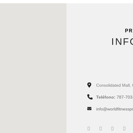
PR
INF
Consolidated Mall,
Teléfono:
787-703
info@worldfitnessp